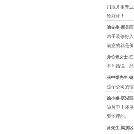
门服务很专业
给好评！
喻先生-新吴区
房子装修好入
满意的就是价
孙竹青女士-江
有句话说，品
张中维先生-锡
这个公司的信
徐小姐-滨湖区
绿茵卫士环保
要治理的。
涂先生-梁溪