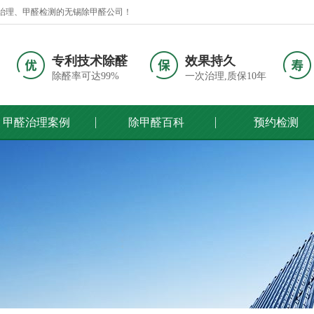
治理、甲醛检测的无锡除甲醛公司！
专利技术除醛
效果持久
除醛率可达99%
一次治理,质保10年
甲醛治理案例
除甲醛百科
预约检测