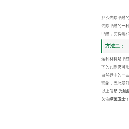
那么去除甲醛
去除甲醛的一
甲醛，变得饱
方法二：
这种材料是甲
下的孔隙仍可
自然界中的一
现象，因此最
以上便是
光触
关注
绿茵卫士