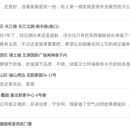
，态度好，连着装都是统一的，给人第一感觉就是很专业规范的大
区-长江路 长江北路/南丰路(路口)
住3年了，结过测出来还是超标，没办法只有把东西都收拾出来做了
格有点高，不过还是效果重要吧，希望以后能像合同上写的保证服
阴区-璜土镇 五洲国际广场淘淘巷子内
牌源于价值，价值源于品质，不错，绿茵卫士环保能有今天的知名
山区-锡山周边 花郡家园56-13号
息还算实在、客观
-蠡园 嘉业财富中心-8号楼
公司挺正规的，且讲信誉，守合同。我家做了空气治理效果都挺好
区德国维盾系统门窗