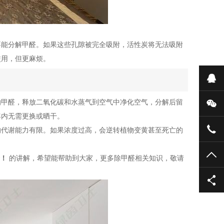
不能分解甲醛。如果这些孔隙被完全吸附，活性炭将无法吸附
使用，但更麻烦。
在
的甲醛，释放二氧化碳和水蒸气到空气中净化空气，分解后留
微
年内无需更换或晒干。
139
的代谢能力有限。如果浓度过高，会逆转植物变黄甚至死亡的
TO
！
的讲解，希望能帮助到大家，更多除甲醛相关知识，敬请