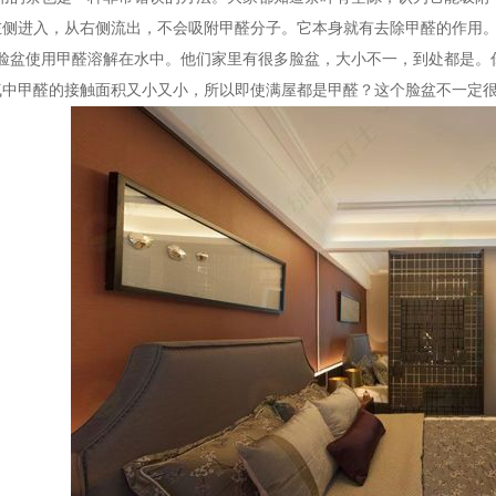
左侧进入，从右侧流出，不会吸附甲醛分子。它本身就有去除甲醛的作用
洗脸盆使用甲醛溶解在水中。他们家里有很多脸盆，大小不一，到处都是。
气中甲醛的接触面积又小又小，所以即使满屋都是甲醛？这个脸盆不一定