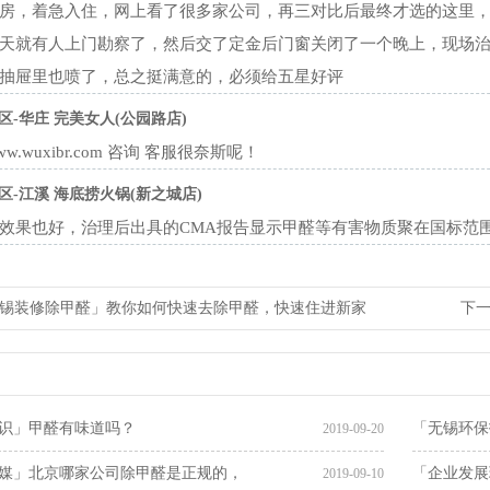
房，着急入住，网上看了很多家公司，再三对比后最终才选的这里，
天就有人上门勘察了，然后交了定金后门窗关闭了一个晚上，现场
抽屉里也喷了，总之挺满意的，必须给五星好评
区-华庄 完美女人(公园路店)
.wuxibr.com 咨询 客服很奈斯呢！
区-江溪 海底捞火锅(新之城店)
效果也好，治理后出具的CMA报告显示甲醛等有害物质聚在国标范
锡装修除甲醛」教你如何快速去除甲醛，快速住进新家
下
识」甲醛有味道吗？
「无锡环保
2019-09-20
媒」北京哪家公司除甲醛是正规的，
「企业发展
2019-09-10