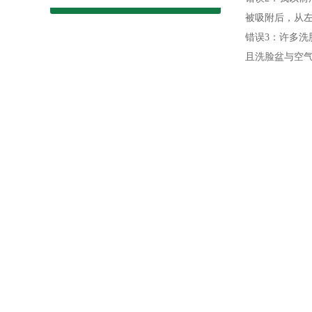
被吸附后，从
错误3：许多
且洗脸盆与空