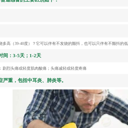
烧多高（39-40度）？它可以伴有不发烧的颤抖，也可以只伴有不颤抖的
间：3-5天；1-2天
状：剧烈头痛或轻度肌肉酸痛；头痛减轻或轻度疼痛
症严重，包括中耳炎、肺炎等。