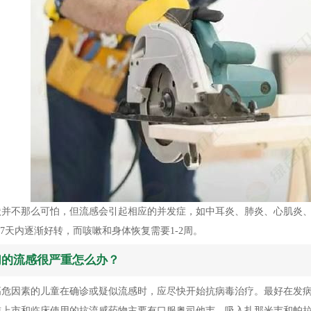
状并不那么可怕，但流感会引起相应的并发症，如中耳炎、肺炎、心肌炎
-7天内逐渐好转，而咳嗽和身体恢复需要1-2周。
们的流感很严重怎么办？
高危因素的儿童在确诊或疑似流感时，应尽快开始抗病毒治疗。最好在发病
准上市和临床使用的抗流感药物主要有口服奥司他韦、吸入扎那米韦和帕