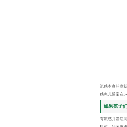
流感本身的症
感患儿通常在3
如果孩子
有流感并发症
目前，我国批