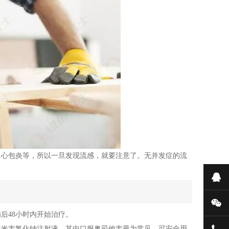
、心包炎等，所以一旦发现流感，就要注意了。无并发症的流
在
微
后48小时内开始治疗。
拉米韦氯化钠注射液，其中口服奥司他韦最为常见。可安全用
051