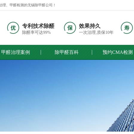
治理、甲醛检测的无锡除甲醛公司！
专利技术除醛
效果持久
除醛率可达99%
一次治理,质保10年
甲醛治理案例
除甲醛百科
预约CMA检测